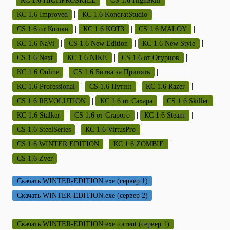
КС 1.6 HIGHPROSKILL
CS 1.6 HighSkill
|
|
КС 1.6 Improved
КС 1.6 KondratStudio
|
|
|
CS 1.6 от Кошки
КС 1.6 KOT3
CS 1.6 MALOY
|
|
|
КС 1.6 NaVi
CS 1.6 New Edition
КС 1.6 New Style
|
|
|
CS 1.6 Next
КС 1.6 NIKE
CS 1.6 от Огурцов
|
|
КС 1.6 Online
CS 1.6 Битва за Припять
|
|
|
КС 1.6 Professional
CS 1.6 Путин
КС 1.6 Razer
|
|
|
CS 1.6 REVOLUTION
КС 1.6 от Сахара
CS 1.6 Skiller
|
|
|
КС 1.6 Stalker
CS 1.6 от Старого
КС 1.6 Steam
|
|
CS 1.6 SteelSeries
КС 1.6 VirtusPro
|
|
CS 1.6 WINTER EDITION
КС 1.6 ZOMBIE
|
CS 1.6 Zver
Скачать WINTER-EDITION.exe (сервер 1)
Скачать WINTER-EDITION.exe (сервер 2)
Скачать WINTER-EDITION.exe.torrent (сервер 1)