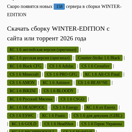
Скоро появятся новых
сервера в сборки WINTER-
158
EDITION
Скачать сборку WINTER-EDITION с
сайта или торрент 2026 года
|
КС 1.6 английская версия (оригинал)
|
|
КС 1.6 русская версия (оригинал)
Counter-Strike 1.6 Black
|
|
|
КС 1.6 Black CFG
CS 1.6 Adidas
CS 1.6 Crossfire
|
|
|
CS 1.6 Minecraft
CS 1.6 PRO GFG
КС 1.6 All-CS Final
|
|
|
CS 1.6 AMON
КС 1.6 Asiimov
CS 1.6 BEAV!SE
|
|
КС 1.6 BIKINI
CS 1.6 BLOODY
|
|
КС 1.6 Русский Мясник
CS 1.6 CSGO
|
|
|
КС 1.6 DEADPOOL
CS 1.6 Energy
КС 1.6 от Енота
|
|
CS 1.6 ESWC
КС 1.6 Fnatic
CS 1.6 для девушек (GIRL)
|
|
|
КС 1.6 GOLD
CS 1.6 HeadShot
CS 1.6 Герои Украины
|
|
|