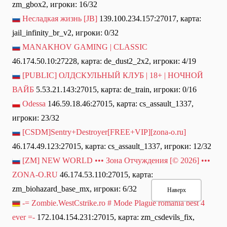
zm_gbox2, игроки: 16/32
Несладкая жизнь [JB]
139.100.234.157:27017, карта:
jail_infinity_br_v2, игроки: 0/32
MANAKHOV GAMING | CLASSIC
46.174.50.10:27228, карта: de_dust2_2x2, игроки: 4/19
[PUBLIC] ОЛДСКУЛЬНЫЙ КЛУБ | 18+ | НОЧНОЙ
ВАЙБ
5.53.21.143:27015, карта: de_train, игроки: 0/16
Odessa
146.59.18.46:27015, карта: cs_assault_1337,
игроки: 23/32
[CSDM]Sentry+Destroyer[FREE+VIP][zona-o.ru]
46.174.49.123:27015, карта: cs_assault_1337, игроки: 12/32
[ZM] NEW WORLD ••• Зона Отчуждения [© 2026] •••
ZONA-O.RU
46.174.53.110:27015, карта:
zm_biohazard_base_mx, игроки: 6/32
Наверх
-= Zombie.WestCstrike.ro # Mode Plague romania best 4
ever =-
172.104.154.231:27015, карта: zm_csdevils_fix,