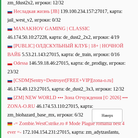
zm_fdust2x2, игроки: 12/32
Несладкая жизнь [JB]
139.100.234.157:27017, карта:
jail_west_v2, игроки: 0/32
MANAKHOV GAMING | CLASSIC
46.174.50.10:27228, карта: de_dust2_2x2, игроки: 4/19
[PUBLIC] ОЛДСКУЛЬНЫЙ КЛУБ | 18+ | НОЧНОЙ
ВАЙБ
5.53.21.143:27015, карта: de_train, игроки: 0/16
Odessa
146.59.18.46:27015, карта: de_prodigy, игроки:
23/32
[CSDM]Sentry+Destroyer[FREE+VIP][zona-o.ru]
46.174.49.123:27015, карта: de_dust2_3x3, игроки: 12/32
[ZM] NEW WORLD ••• Зона Отчуждения [© 2026] •••
ZONA-O.RU
46.174.53.110:27015, карта:
zm_biohazard_base_mx, игроки: 6/32
Наверх
-= Zombie.WestCstrike.ro # Mode Plague romania best 4
ever =-
172.104.154.231:27015, карта: zm_adytzasfantu,