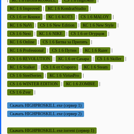
КС 1.6 HIGHPROSKILL
CS 1.6 HighSkill
|
|
КС 1.6 Improved
КС 1.6 KondratStudio
|
|
|
CS 1.6 от Кошки
КС 1.6 KOT3
CS 1.6 MALOY
|
|
|
КС 1.6 NaVi
CS 1.6 New Edition
КС 1.6 New Style
|
|
|
CS 1.6 Next
КС 1.6 NIKE
CS 1.6 от Огурцов
|
|
КС 1.6 Online
CS 1.6 Битва за Припять
|
|
|
КС 1.6 Professional
CS 1.6 Путин
КС 1.6 Razer
|
|
|
CS 1.6 REVOLUTION
КС 1.6 от Сахара
CS 1.6 Skiller
|
|
|
КС 1.6 Stalker
CS 1.6 от Старого
КС 1.6 Steam
|
|
CS 1.6 SteelSeries
КС 1.6 VirtusPro
|
|
CS 1.6 WINTER EDITION
КС 1.6 ZOMBIE
|
CS 1.6 Zver
Скачать HIGHPROSKILL.exe (сервер 1)
Скачать HIGHPROSKILL.exe (сервер 2)
Скачать HIGHPROSKILL.exe.torrent (сервер 1)