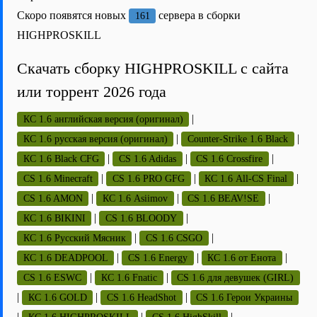
Скоро появятся новых
сервера в сборки
161
HIGHPROSKILL
Скачать сборку HIGHPROSKILL с сайта
или торрент 2026 года
|
КС 1.6 английская версия (оригинал)
|
|
КС 1.6 русская версия (оригинал)
Counter-Strike 1.6 Black
|
|
|
КС 1.6 Black CFG
CS 1.6 Adidas
CS 1.6 Crossfire
|
|
|
CS 1.6 Minecraft
CS 1.6 PRO GFG
КС 1.6 All-CS Final
|
|
|
CS 1.6 AMON
КС 1.6 Asiimov
CS 1.6 BEAV!SE
|
|
КС 1.6 BIKINI
CS 1.6 BLOODY
|
|
КС 1.6 Русский Мясник
CS 1.6 CSGO
|
|
|
КС 1.6 DEADPOOL
CS 1.6 Energy
КС 1.6 от Енота
|
|
CS 1.6 ESWC
КС 1.6 Fnatic
CS 1.6 для девушек (GIRL)
|
|
|
КС 1.6 GOLD
CS 1.6 HeadShot
CS 1.6 Герои Украины
|
|
|